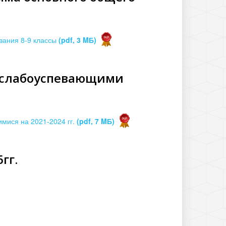
вания 8-9 классы
(pdf, 3 MБ)
 слабоуспевающими
ися на 2021-2024 гг.
(pdf, 7 MБ)
гг.