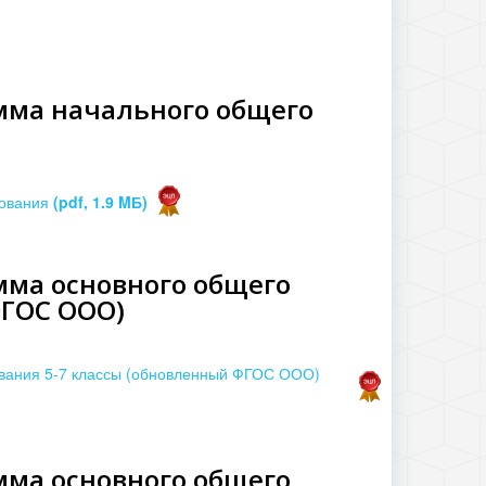
мма начального общего
зования
(pdf, 1.9 MБ)
мма основного общего
ФГОС ООО)
вания 5-7 классы (обновленный ФГОС ООО)
мма основного общего