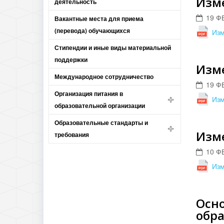
Изм
деятельность
19 Ф
Вакантные места для приема
(перевода) обучающихся
Из
Стипендии и иные виды материальной
поддержки
Изм
Международное сотрудничество
19 Ф
Организация питания в
Из
образовательной организации
Образовательные стандарты и
Изм
требования
10 Ф
Из
Осн
обр