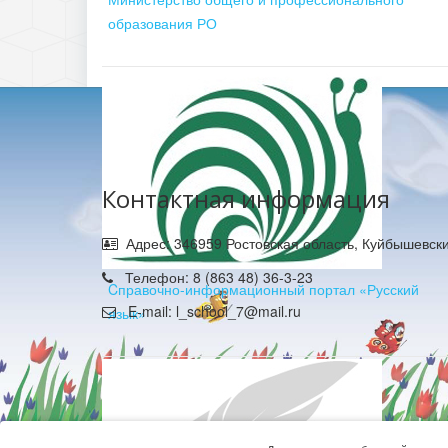
образования РО
Контактная информация
Адрес: 346959 Ростовская область, Куйбышевски
Телефон: 8 (863 48) 36-3-23
Cправочно-информационный портал «Русский
E-mail: l_school_7@mail.ru
язык»