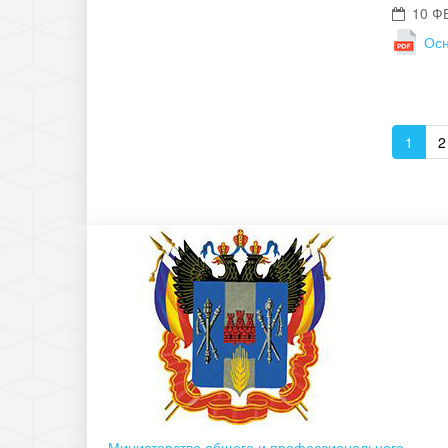
10 Ф
Осн
1
2
Министерство общего и профессионального