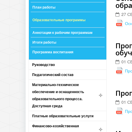
обра
План работы
27 С
Образовательные программы
Осн
Аннотации к рабочим программам
Итоги работы
Про
обуч
Программа воспитания
01 С
Руководство
Про
Педагогический состав
Материально-техническое
Прог
обеспечение и оснащенность
образовательного процесса.
01 С
Доступная среда
Про
Платные образовательные услуги
Финансово-хозяйственная