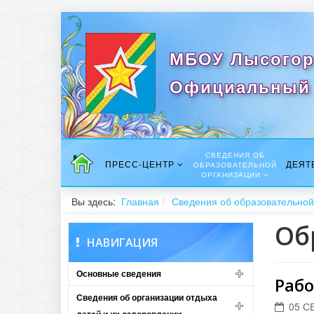
МБОУ Лысогор
Официальный 
СВЕДЕНИЯ ОБ
ПРЕСС-ЦЕНТР
ДЕЯТ
ОБРАЗОВАТЕЛЬНОЙ
ОРГАНИЗАЦИИ
Вы здесь:
Главная
Сведения об образовательной
Об
НАВИГАЦИЯ
Основные сведения
Рабо
Сведения об организации отдыха
05 С