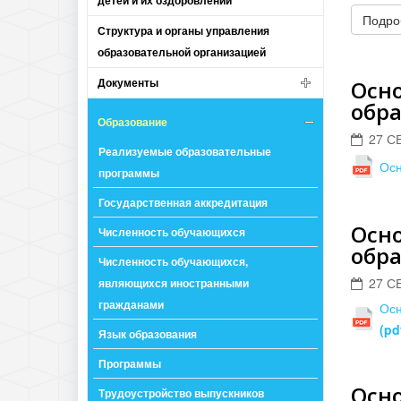
детей и их оздоровлении
Подроб
Структура и органы управления
образовательной организацией
Документы
Осн
обр
Образование
27 С
Реализуемые образовательные
Осн
программы
Государственная аккредитация
Осн
Численность обучающихся
обра
Численность обучающихся,
27 С
являющихся иностранными
гражданами
Осн
(pd
Язык образования
Программы
Осн
Трудоустройство выпускников