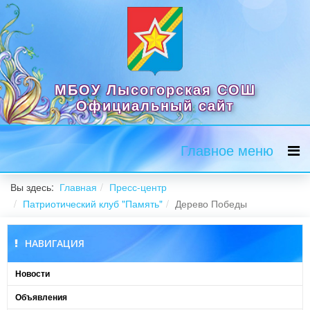
МБОУ Лысогорская СОШ
Официальный сайт
Главное меню
Вы здесь:
Главная
Пресс-центр
Патриотический клуб "Память"
Дерево Победы
НАВИГАЦИЯ
Новости
Объявления