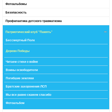
Фотоальбомы
Безопасность
Профилактика детского травматизма
Патриотический клуб "Память"
Бессмертный Полк
Дерево Победы
Читаем стихи о войне
Воины освободители
Погибшие земляки
Братские захоронения ЛСП
Мы все равно скажем спасибо
Фотоальбом