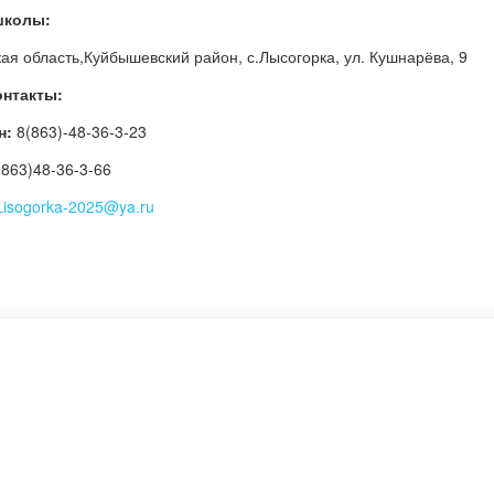
школы:
кая область,Куйбышевский район, с.Лысогорка, ул. Кушнарёва, 9
онтакты:
н:
8(863)-48-36-3-23
863)48-36-3-66
Lisogorka-2025@ya.ru