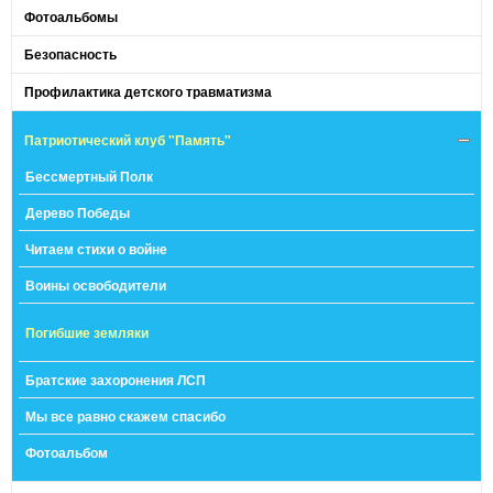
Фотоальбомы
Безопасность
Профилактика детского травматизма
Патриотический клуб "Память"
Бессмертный Полк
Дерево Победы
Читаем стихи о войне
Воины освободители
Погибшие земляки
Братские захоронения ЛСП
Мы все равно скажем спасибо
Фотоальбом