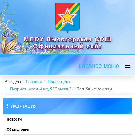
МБОУ Лысогорская СОШ
Официальный сайт
Главное меню
Вы здесь:
Главная
Пресс-центр
Патриотический клуб "Память"
Погибшие земляки
НАВИГАЦИЯ
Новости
Объявления