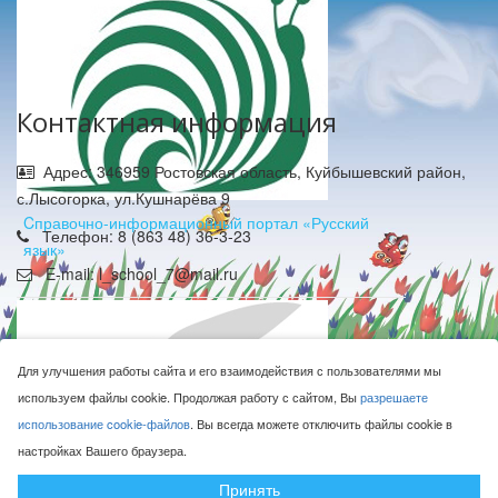
Контактная информация
Адрес: 346959 Ростовская область, Куйбышевский район,
с.Лысогорка, ул.Кушнарёва 9
Cправочно-информационный портал «Русский
Телефон: 8 (863 48) 36-3-23
язык»
E-mail: l_school_7@mail.ru
Для улучшения работы сайта и его взаимодействия с пользователями мы
используем файлы cookie. Продолжая работу с сайтом, Вы
разрешаете
использование cookie-файлов
. Вы всегда можете отключить файлы cookie в
МБОУ Лысогорская СОШ © 2016-2026
настройках Вашего браузера.
Сделано с ❤ в
ООО "Проводник"
Принять