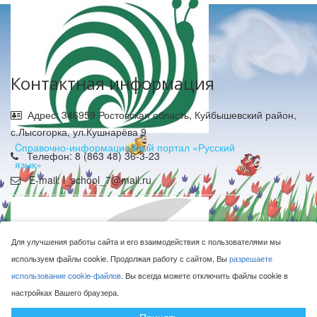
Контактная информация
Адрес: 346959 Ростовская область, Куйбышевский район,
с.Лысогорка, ул.Кушнарёва 9
Cправочно-информационный портал «Русский
Телефон: 8 (863 48) 36-3-23
язык»
E-mail: l_school_7@mail.ru
Для улучшения работы сайта и его взаимодействия с пользователями мы
используем файлы cookie. Продолжая работу с сайтом, Вы
разрешаете
использование cookie-файлов
. Вы всегда можете отключить файлы cookie в
МБОУ Лысогорская СОШ © 2016-2026
настройках Вашего браузера.
Сделано с ❤ в
ООО "Проводник"