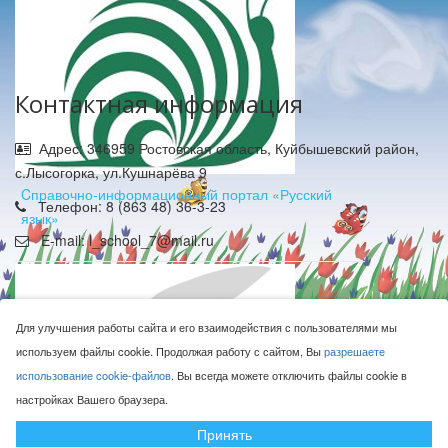
Контактная информация
Адрес: 346959 Ростовская область, Куйбышевский район,
с.Лысогорка, ул.Кушнарёва 9
Cправочно-информационный портал «Русский
Телефон: 8 (863 48) 36-3-23
язык»
E-mail: l_school_7@mail.ru
Для улучшения работы сайта и его взаимодействия с пользователями мы
используем файлы cookie. Продолжая работу с сайтом, Вы
разрешаете
использование cookie-файлов
. Вы всегда можете отключить файлы cookie в
МБОУ Лысогорская СОШ © 2016-2026
настройках Вашего браузера.
Сделано с ❤ в
ООО "Проводник"
Принять