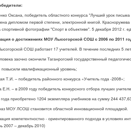
обедители:
нко Оксана, победитель областного конкурса "Лучший урок письма 
ена дипломом первой степени, электронной книгой. Красноружева 
а спортивной фотографии "Спорт в объективе". 5 декабря 2012 г. 
ация о достижениях МОУ Лысогорской СОШ с 2006 по 2011 го
ысогорской СОШ работает 17 учителей. В течение последних 5 ле
еловека заочно окончили Таганрогский государственный педагогиче
 - повысили квалификационный уровень;
кая Т.И. – победитель районного конкурса «Учитель года -2008»;
а Е.Н. – в 2009 году победитель конкурсного отбора лучших учите
8 года приобретено 1204 экземпляра учебников на сумму 244 437,6
раз МОУ ЛСОШ становится областной инновационной площадкой.
зация компетентностно - ориентированного подхода в условиях ин
рь 2007 – декабрь 2010)