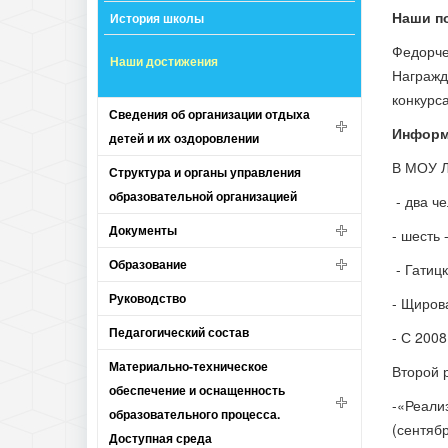
Наши п
История школы
Федорче
Наши достижения
Награжд
конкурс
Сведения об организации отдыха
Информ
детей и их оздоровлении
В МОУ Л
Структура и органы управления
образовательной организацией
- два ч
Документы
- шесть
Образование
- Гатиц
Руководство
- Щиров
Педагогический состав
- С 200
Материально-техническое
Второй 
обеспечение и оснащенность
-«Реали
образовательного процесса.
(сентяб
Доступная среда