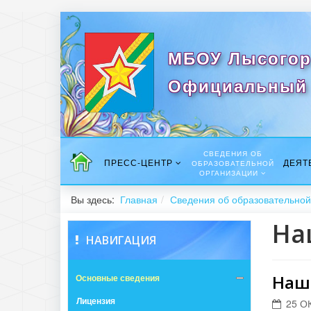
МБОУ Лысогор
Официальный 
СВЕДЕНИЯ ОБ
ПРЕСС-ЦЕНТР
ДЕЯТ
ОБРАЗОВАТЕЛЬНОЙ
ОРГАНИЗАЦИИ
Вы здесь:
Главная
Сведения об образовательной
На
НАВИГАЦИЯ
Наш
Основные сведения
Лицензия
25 О