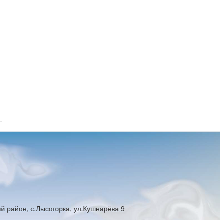
й район, с.Лысогорка, ул.Кушнарёва 9