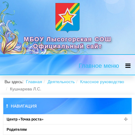
МБОУ Лысогорская СОШ
Официальный сайт
Главное меню
Вы здесь:
Главная
Деятельность
Классное руководство
Кушнарева Л.С.
НАВИГАЦИЯ
Центр «Точка роста»
Родителям