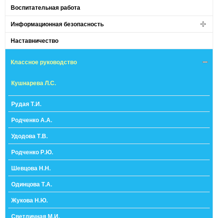
Воспитательная работа
Информационная безопасность
Наставничество
Классное руководство
Кушнарева Л.С.
Рудая Т.И.
Родченко А.А.
Удодова Т.В.
Родченко Р.Ю.
Шевцова Н.Н.
Одинцова Т.А.
Жукова Н.Ю.
Светличная М.И.