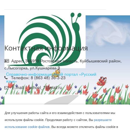
Контактная информация
Адрес: 346959 Ростовская область, Куйбышевский район,
с.Лысогорка, ул.Кушнарёва 9
Cправочно-информационный портал «Русский
Телефон: 8 (863 48) 36-3-23
язык»
E-mail: l_school_7@mail.ru
Для улучшения работы сайта и его взаимодействия с пользователями мы
используем файлы cookie. Продолжая работу с сайтом, Вы
разрешаете
использование cookie-файлов
. Вы всегда можете отключить файлы cookie в
МБОУ Лысогорская СОШ © 2016-2026