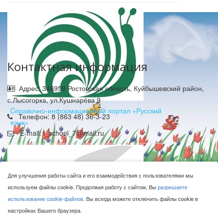
Контактная информация
Адрес: 346959 Ростовская область, Куйбышевский район,
с.Лысогорка, ул.Кушнарёва 9
Cправочно-информационный портал «Русский
Телефон: 8 (863 48) 36-3-23
язык»
E-mail: l_school_7@mail.ru
Для улучшения работы сайта и его взаимодействия с пользователями мы
используем файлы cookie. Продолжая работу с сайтом, Вы
разрешаете
использование cookie-файлов
. Вы всегда можете отключить файлы cookie в
МБОУ Лысогорская СОШ © 2016-2026
настройках Вашего браузера.
Сделано с ❤ в
ООО "Проводник"