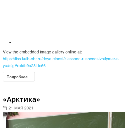
View the embedded image gallery online at:
https://liss.kuib-obr.ru/deyatelnost/klassnoe-rukovodstvo/lymar-r-
yu#sigProIdb9a231fc66
Подробнее...
«Арктика»
21 МАЯ 2021