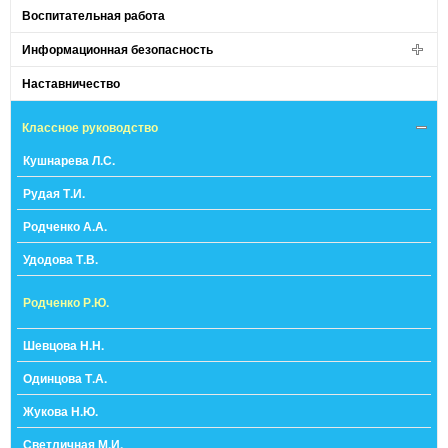
Воспитательная работа
Информационная безопасность
Наставничество
Классное руководство
Кушнарева Л.С.
Рудая Т.И.
Родченко А.А.
Удодова Т.В.
Родченко Р.Ю.
Шевцова Н.Н.
Одинцова Т.А.
Жукова Н.Ю.
Светличная М.И.