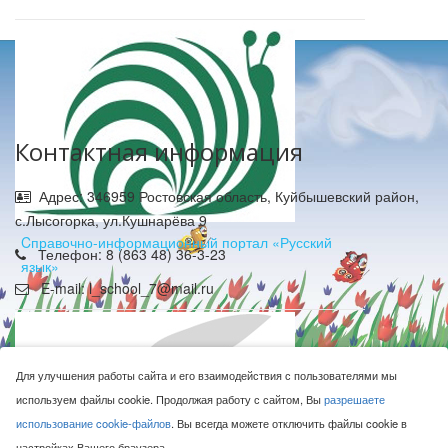
Контактная информация
Адрес: 346959 Ростовская область, Куйбышевский район,
с.Лысогорка, ул.Кушнарёва 9
Cправочно-информационный портал «Русский
Телефон: 8 (863 48) 36-3-23
язык»
E-mail: l_school_7@mail.ru
Для улучшения работы сайта и его взаимодействия с пользователями мы
используем файлы cookie. Продолжая работу с сайтом, Вы
разрешаете
использование cookie-файлов
. Вы всегда можете отключить файлы cookie в
МБОУ Лысогорская СОШ © 2016-2026
настройках Вашего браузера.