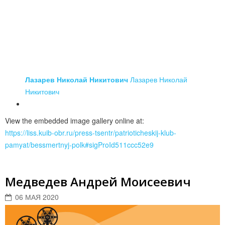
Лазарев Николай Никитович
Лазарев Николай
Никитович
View the embedded image gallery online at:
https://liss.kuib-obr.ru/press-tsentr/patrioticheskij-klub-
pamyat/bessmertnyj-polk#sigProId511ccc52e9
Медведев Андрей Моисеевич
06 МАЯ 2020