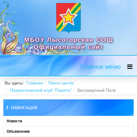
МБОУ Лысогорская СОШ
Официальный сайт
Главное меню
Вы здесь:
Главная
Пресс-центр
Патриотический клуб "Память"
Бессмертный Полк
НАВИГАЦИЯ
Новости
Объявления