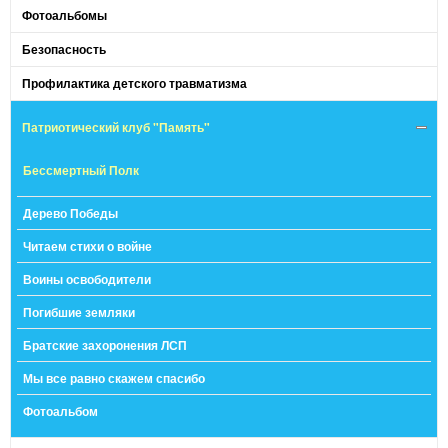
Фотоальбомы
Безопасность
Профилактика детского травматизма
Патриотический клуб "Память"
Бессмертный Полк
Дерево Победы
Читаем стихи о войне
Воины освободители
Погибшие земляки
Братские захоронения ЛСП
Мы все равно скажем спасибо
Фотоальбом