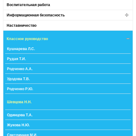
Воспитательная работа
Информационная безопасность
Наставничество
Классное руководство
Кушнарева Л.С.
Рудая Т.И.
Родченко А.А.
Удодова Т.В.
Родченко Р.Ю.
Шевцова Н.Н.
Одинцова Т.А.
Жукова Н.Ю.
Светличная М.И.