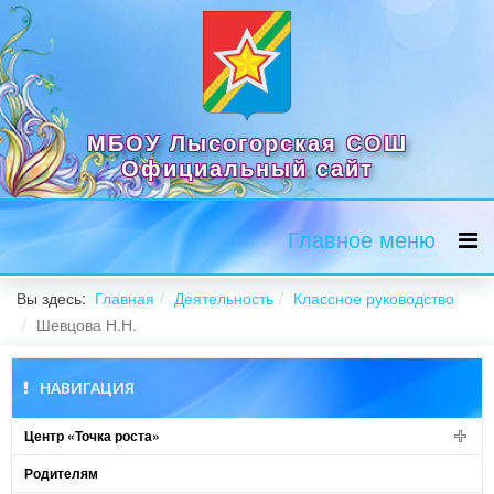
МБОУ Лысогорская СОШ
Официальный сайт
Главное меню
Вы здесь:
Главная
Деятельность
Классное руководство
Шевцова Н.Н.
НАВИГАЦИЯ
Центр «Точка роста»
Родителям