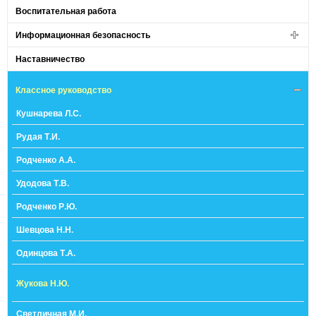
Воспитательная работа
Информационная безопасность
Наставничество
Классное руководство
Кушнарева Л.С.
Рудая Т.И.
Родченко А.А.
Удодова Т.В.
Родченко Р.Ю.
Шевцова Н.Н.
Одинцова Т.А.
Жукова Н.Ю.
Светличная М.И.