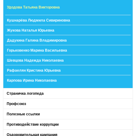
Удодова Татьяна Викторовна
Кушнарёва Людмила Сивириновна
Жукова Наталья Юрьевна
Дадукина Галина Владимировна
Горьковенко Марина Васильевна
Шевцова Надежда Николаевна
Рафаелян Кристина Юрьевна
Карпова Ирина Николаевна
Страничка логопеда
Профсоюз
Полезные ссылки
Противодействие коррупции
Оздоровительная кампания