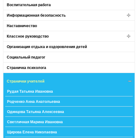
Воспитательная работа
Информационная безопасность
Наставничество
Классное руководство
Организация отдыха и оздоровления детей
Социальный педагог
Страничка психолога
Странички учителей
Рудая Татьяна Ивановна
Родченко Анна Анатольевна
Одинцова Татьяна Алексеевна
Светличная Марина Ивановна
Щирова Елена Николаевна