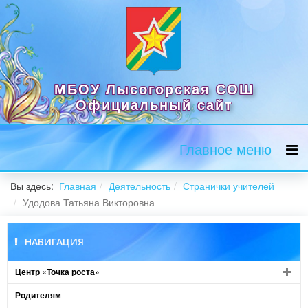
МБОУ Лысогорская СОШ
Официальный сайт
Главное меню
Вы здесь:
Главная
Деятельность
Странички учителей
Удодова Татьяна Викторовна
НАВИГАЦИЯ
Центр «Точка роста»
Родителям