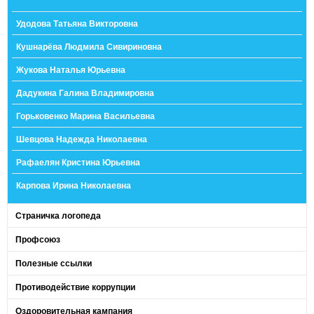
Удодова Татьяна Викторовна
Кушнарёва Людмила Сивириновна
Жукова Наталья Юрьевна
Дадукина Галина Владимировна
Горьковенко Марина Васильевна
Шевцова Надежда Николаевна
Рафаелян Кристина Юрьевна
Карпова Ирина Николаевна
Страничка логопеда
Профсоюз
Полезные ссылки
Противодействие коррупции
Оздоровительная кампания