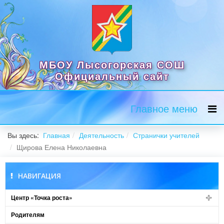
МБОУ Лысогорская СОШ
Официальный сайт
Главное меню
Вы здесь:
Главная
Деятельность
Странички учителей
Щирова Елена Николаевна
НАВИГАЦИЯ
Центр «Точка роста»
Родителям