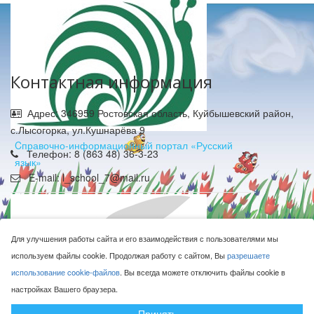
Контактная информация
Адрес: 346959 Ростовская область, Куйбышевский район,
с.Лысогорка, ул.Кушнарёва 9
Cправочно-информационный портал «Русский
Телефон: 8 (863 48) 36-3-23
язык»
E-mail: l_school_7@mail.ru
Для улучшения работы сайта и его взаимодействия с пользователями мы
используем файлы cookie. Продолжая работу с сайтом, Вы
разрешаете
использование cookie-файлов
. Вы всегда можете отключить файлы cookie в
МБОУ Лысогорская СОШ © 2016-2026
настройках Вашего браузера.
Сделано с ❤ в
ООО "Проводник"
Принять