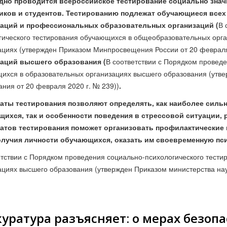
дно проводится всероссийское тестирование социально знач
иков и студентов. Тестированию подлежат обучающиеся все
заций и профессиональных образовательных организаций (
В 
гического тестирования обучающихся в общеобразовательных орг
ациях (утвержден Приказом Минпросвещения России от 20 февраля 
заций высшего образования (
В соответствии с Порядком провед
ихся в образовательных организациях высшего образования (утве
ания от 20 февраля 2020 г. № 239))
.
аты тестирования позволяют определять, как наиболее силь
ихся, так и особенности поведения в стрессовой ситуации,
атов тестирования поможет организовать профилактические 
олучия личности обучающихся, оказать им своевременную пс
етствии с Порядком проведения социально-психологического тест
ациях высшего образования (утвержден Приказом министерства нау
уратура разъясняет: о мерах безоп