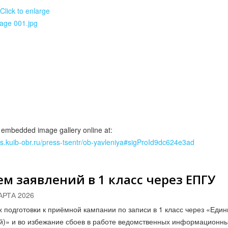
 embedded image gallery online at:
liss.kuib-obr.ru/press-tsentr/ob-yavleniya#sigProId9dc624e3ad
м заявлений в 1 класс через ЕПГУ
АРТА 2026
х подготовки к приёмной кампании по записи в 1 класс через «Еди
й)» и во избежание сбоев в работе ведомственных информационн