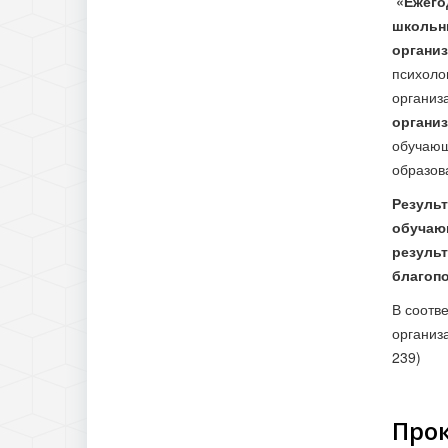
«Ежего
школьн
органи
психоло
организ
органи
обучающ
образов
Результ
обучающ
результ
благоп
В соотв
организ
239)
Прок