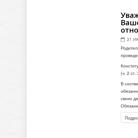
Ува
Ваш
отно
21 И
Родител
проведе
Констит
(ч. 2 ст
В соотв
обязанн
своих д
Обязанн
Подроб