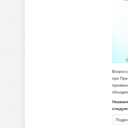
Всеросс
при Пре
призван
объедин
Уважаем
следую
Подроб