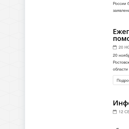
России 
заявлени
Ежег
пом
20 Н
20 нояб
Ростовс
области
Подроб
Инф
12 С