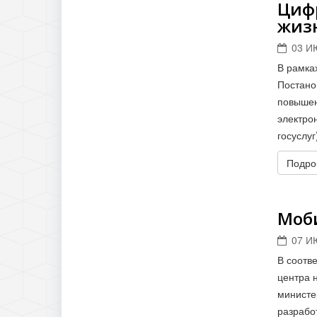
Цифр
жиз
03 И
В рамка
Постано
повышен
электро
госуслуг
Подроб
Моб
07 И
В соотв
центра 
министе
разрабо