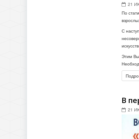
21 И
По стат
взрослы
С насту
несовер
искусст
Этим Вы
Необход
Подроб
В пе
21 И