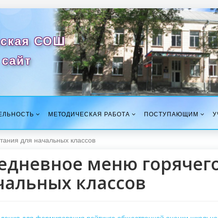
ская СОШ
сайт
ЕЛЬНОСТЬ
МЕТОДИЧЕСКАЯ РАБОТА
ПОСТУПАЮЩИМ
У
тания для начальных классов
едневное меню горячего
чальных классов
дения для формирования рейтинга общественной оценки школьно