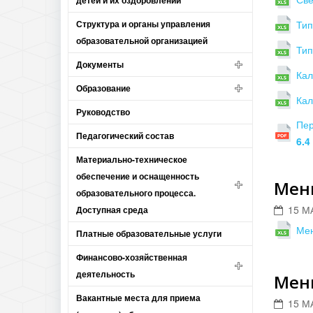
детей и их оздоровлении
Структура и органы управления
Тип
образовательной организацией
Тип
Документы
Кал
Образование
Кал
Руководство
Пер
Педагогический состав
6.4
Материально-техническое
обеспечение и оснащенность
Меню
образовательного процесса.
15 М
Доступная среда
Мен
Платные образовательные услуги
Финансово-хозяйственная
деятельность
Меню
Вакантные места для приема
15 М