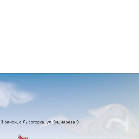
й район, с.Лысогорка, ул.Кушнарёва 9