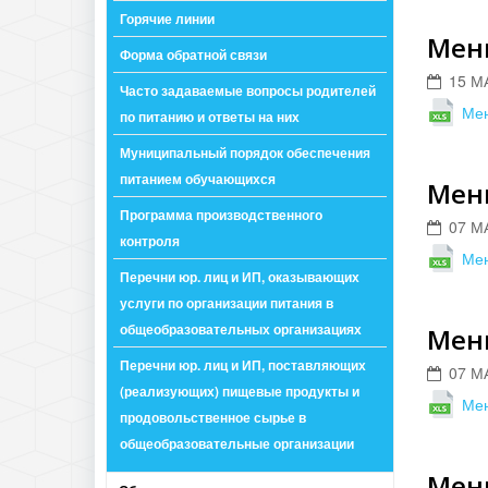
Горячие линии
Меню
Форма обратной связи
15 М
Часто задаваемые вопросы родителей
Мен
по питанию и ответы на них
Муниципальный порядок обеспечения
питанием обучающихся
Меню
Программа производственного
07 М
контроля
Мен
Перечни юр. лиц и ИП, оказывающих
услуги по организации питания в
общеобразовательных организациях
Меню
Перечни юр. лиц и ИП, поставляющих
07 М
(реализующих) пищевые продукты и
Мен
продовольственное сырье в
общеобразовательные организации
Меню