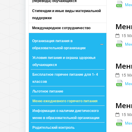
(перевода) обучающихся
Мен
Стипендии и иные виды материальной
поддержки
Меню
Международное сотрудничество
15 М
Организация питания в
Мен
образовательной организации
Условия питания и охрана здоровья
Меню
обучающихся
Бесплатное горячее питание для 1- 4
15 М
классов
Мен
Льготное питание
Меню ежедневного горячего питания
Меню
Информация о наличии диетического
15 М
меню в образовательной организации
Мен
Родительский контроль