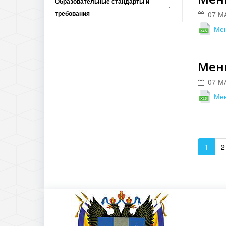
Образовательные стандарты и
требования
07 М
Мен
Меню
07 М
Мен
1
2