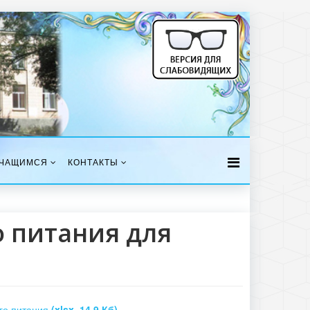
ЧАЩИМСЯ
КОНТАКТЫ
 питания для
го питания
(xlsx, 14.9 Кб)