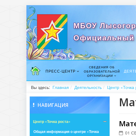
МБОУ Лысогор
Официальный 
СВЕДЕНИЯ ОБ
ПРЕСС-ЦЕНТР
ДЕЯТ
ОБРАЗОВАТЕЛЬНОЙ
ОРГАНИЗАЦИИ
Вы здесь:
Главная
Деятельность
Центр «Точка 
Ма
НАВИГАЦИЯ
Мат
Центр «Точка роста»
Общая информация о центре «Точка
01 С