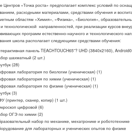
е Центров «Точка роста» предполагает комплекс условий по осна
ванием, расходными материалами, средствами обучения и воспита
метным областям «Химия», «Физика», «Биология», образовательны
 и технологической направленностей, при реализации курсов внеу
вивающих программ естественно-научного и технологического напр
вания школа располагает следующими средствами обучения:
терактивная панель TEACHTOUCH65”? UHD (3840x2160), Android0, 
бор шахматный (2 шт.)
утбук (28)
фровая лаборатория по биологии (ученическая) (1)
фровая лаборатория по химии (ученическая) (1)
фровая лаборатория по физике (ученическая) (1)
утбук (3)
У (принтер, сканер, копир) (1 шт.)
кроскоп цифровой (6)
бор ОГЭ по химии (2)
разовательный набор по механике, мехатронике и робототехнике
орудование для лабораторных и ученических опытов по физике