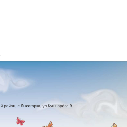
й район, с.Лысогорка, ул.Кушнарёва 9