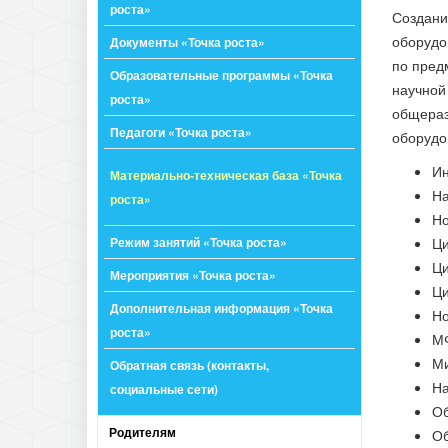
роста»
Создани
оборудо
Документы «Точка роста»
по пред
Образовательные программы «Точка
научной
роста»
общераз
Педагоги «Точка роста»
оборудо
Ин
Материально-техническая база «Точка
На
роста»
Но
Режим занятий «Точка роста»
Ци
Ци
Мероприятия «Точка роста»
Ци
Дополнительная информация «Точка
Но
роста»
МФ
Ми
Обратная связь (контакты,
На
социальные сети)
Об
Родителям
Об