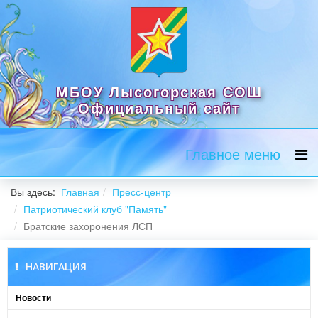
МБОУ Лысогорская СОШ
Официальный сайт
Главное меню
Вы здесь:
Главная
Пресс-центр
Патриотический клуб "Память"
Братские захоронения ЛСП
НАВИГАЦИЯ
Новости