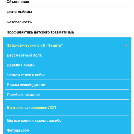
Объявления
Фотоальбомы
Безопасность
Профилактика детского травматизма
Патриотический клуб "Память"
Бессмертный Полк
Дерево Победы
Читаем стихи о войне
Воины освободители
Погибшие земляки
Братские захоронения ЛСП
Мы все равно скажем спасибо
Фотоальбом