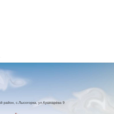
й район, с.Лысогорка, ул.Кушнарёва 9