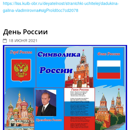
https://liss.kuib-obr.ru/deyatelnost/stranichki-uchitelej/dadukina-
galina-vladimirovna#sigProId0cc7cd2078
День России
18 ИЮНЯ 2021