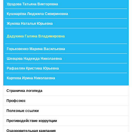
Удодова Татьяна Викторовна
Кушнарёва Людмила Сивириновна
Жукова Наталья Юрьевна
Дадукина Галина Владимировна
Горьковенко Марина Васильевна
Шевцова Надежда Николаевна
Рафаелян Кристина Юрьевна
Карпова Ирина Николаевна
Страничка логопеда
Профсоюз
Полезные ссылки
Противодействие коррупции
Оздоровительная кампания