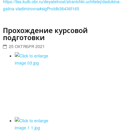
https://liss.kuib-obr.ru/deyatelnost/stranichki-uchitelej/dadukina-
galina-vladimirovna#sigProIdb36436f165
Прохождение курсовой
подготовки
25 ОКТЯБРЯ 2021