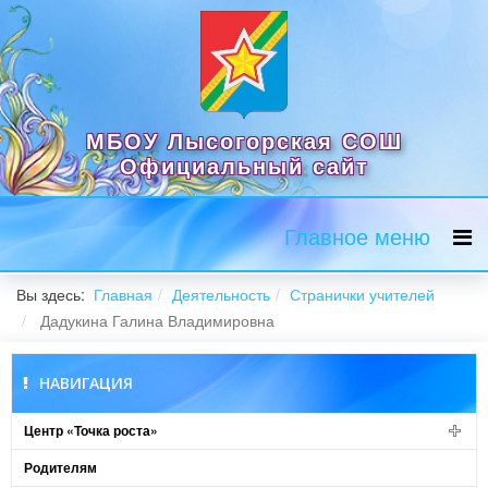
МБОУ Лысогорская СОШ
Официальный сайт
Главное меню
Вы здесь:
Главная
Деятельность
Странички учителей
Дадукина Галина Владимировна
НАВИГАЦИЯ
Центр «Точка роста»
Родителям