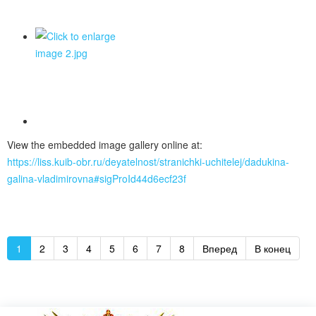
View the embedded image gallery online at:
https://liss.kuib-obr.ru/deyatelnost/stranichki-uchitelej/dadukina-
galina-vladimirovna#sigProId44d6ecf23f
1
2
3
4
5
6
7
8
Вперед
В конец