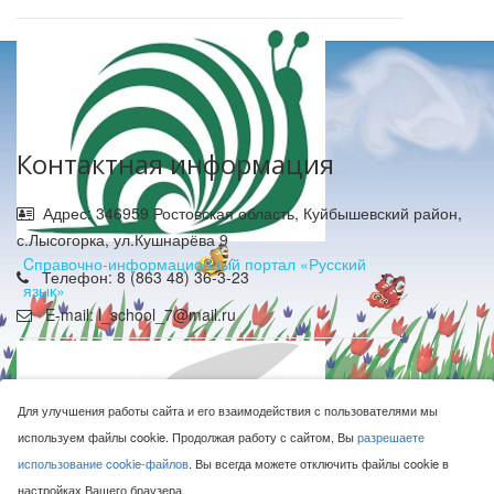
Контактная информация
Адрес: 346959 Ростовская область, Куйбышевский район,
с.Лысогорка, ул.Кушнарёва 9
Cправочно-информационный портал «Русский
Телефон: 8 (863 48) 36-3-23
язык»
E-mail: l_school_7@mail.ru
Для улучшения работы сайта и его взаимодействия с пользователями мы
используем файлы cookie. Продолжая работу с сайтом, Вы
разрешаете
использование cookie-файлов
. Вы всегда можете отключить файлы cookie в
МБОУ Лысогорская СОШ © 2016-2026
настройках Вашего браузера.