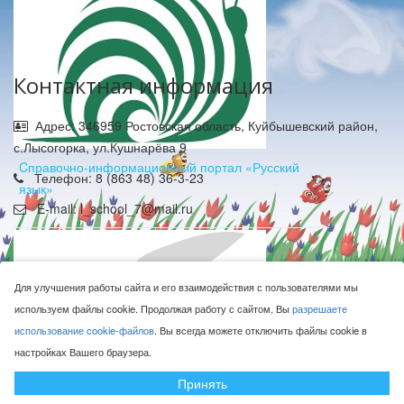
Контактная информация
Адрес: 346959 Ростовская область, Куйбышевский район,
с.Лысогорка, ул.Кушнарёва 9
Cправочно-информационный портал «Русский
Телефон: 8 (863 48) 36-3-23
язык»
E-mail: l_school_7@mail.ru
Для улучшения работы сайта и его взаимодействия с пользователями мы
используем файлы cookie. Продолжая работу с сайтом, Вы
разрешаете
использование cookie-файлов
. Вы всегда можете отключить файлы cookie в
МБОУ Лысогорская СОШ © 2016-2026
настройках Вашего браузера.
Сделано с ❤ в
ООО "Проводник"
Принять