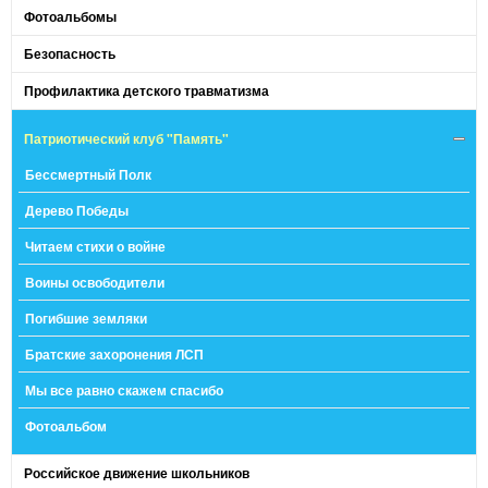
Фотоальбомы
Безопасность
Профилактика детского травматизма
Патриотический клуб "Память"
Бессмертный Полк
Дерево Победы
Читаем стихи о войне
Воины освободители
Погибшие земляки
Братские захоронения ЛСП
Мы все равно скажем спасибо
Фотоальбом
Российское движение школьников