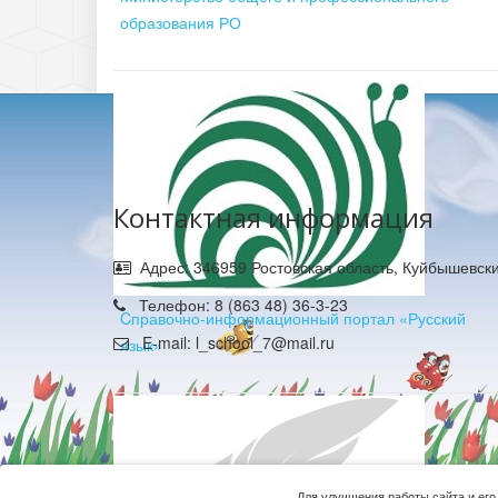
образования РО
Контактная информация
Адрес: 346959 Ростовская область, Куйбышевски
Телефон: 8 (863 48) 36-3-23
Cправочно-информационный портал «Русский
E-mail: l_school_7@mail.ru
язык»
Для улучшения работы сайта и его