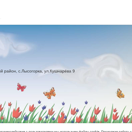
й район, с.Лысогорка, ул.Кушнарёва 9
 взаимодействия с пользователями мы используем файлы cookie. Продолжая работу с