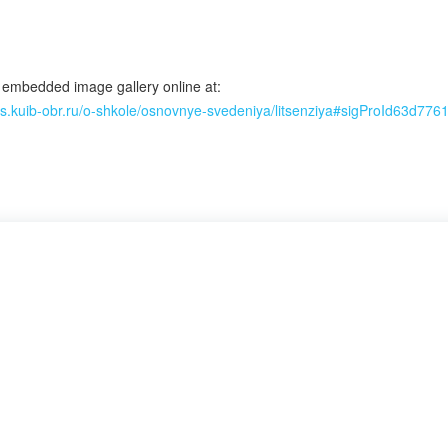
 embedded image gallery online at:
liss.kuib-obr.ru/o-shkole/osnovnye-svedeniya/litsenziya#sigProId63d776